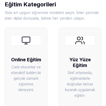
Eğitim Kategorileri
Size en uygun öğrenme modelini seçin. İster yerinde
ister dijital dünyada, bilime her yerden ulaşın.
Online Eğitim
Yüz Yüze
Eğitim
Canlı oturumlar ve
interaktif katılım ile
Sınıf ortamında,
gerçek zamanlı
eğitmenlerle
öğrenme
doğrudan temas
deneyimi.
kurarak uygulamalı
eğitim.