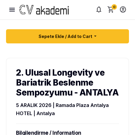
0
menu
notifications
shopping_cart
account_circle
Sepete Ekle / Add to Cart
2. Ulusal Longevity ve
Bariatrik Beslenme
Sempozyumu - ANTALYA
5 ARALIK 2026 | Ramada Plaza Antalya
HOTEL | Antalya
Bilgilendirme / Information