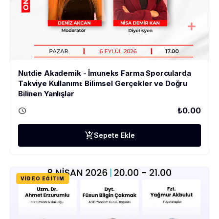
Nutdie Akademik - İmuneks Farma Sporcularda
Takviye Kullanımı: Bilimsel Gerçekler ve Doğru
Bilinen Yanlışlar
schedule
₺0.00
add_shopping_cart
Sepete Ekle
VIDEO EĞITIM