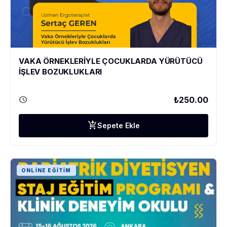
VAKA ÖRNEKLERİYLE ÇOCUKLARDA YÜRÜTÜCÜ
İŞLEV BOZUKLUKLARI
schedule
₺250.00
add_shopping_cart
Sepete Ekle
ONLINE EĞITIM