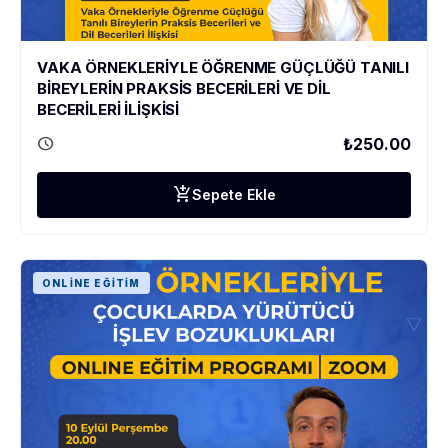
VAKA ÖRNEKLERİYLE ÖĞRENME GÜÇLÜĞÜ TANILI
BİREYLERİN PRAKSİS BECERİLERİ VE DİL
BECERİLERİ İLİŞKİSİ
schedule
₺250.00
add_shopping_cart
Sepete Ekle
ONLINE EĞITIM