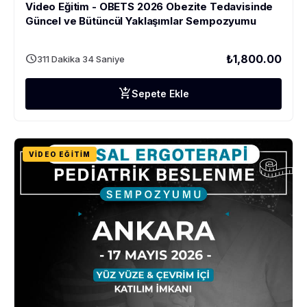
Video Eğitim - OBETS 2026 Obezite Tedavisinde
Güncel ve Bütüncül Yaklaşımlar Sempozyumu
schedule
₺1,800.00
311 Dakika 34 Saniye
add_shopping_cart
Sepete Ekle
VIDEO EĞITIM