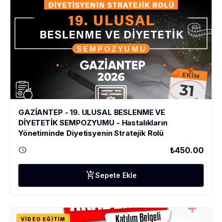
GAZİANTEP - 19. ULUSAL BESLENME VE
DİYETETİK SEMPOZYUMU - Hastalıkların
Yönetiminde Diyetisyenin Stratejik Rolü
schedule
₺450.00
add_shopping_cart
Sepete Ekle
VIDEO EĞITIM