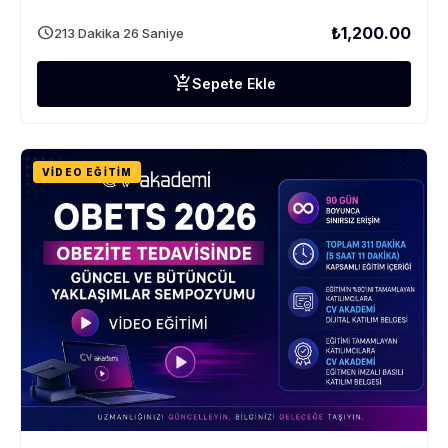
schedule
₺1,200.00
213 Dakika 26 Saniye
add_shopping_cart
Sepete Ekle
VIDEO EĞITIM