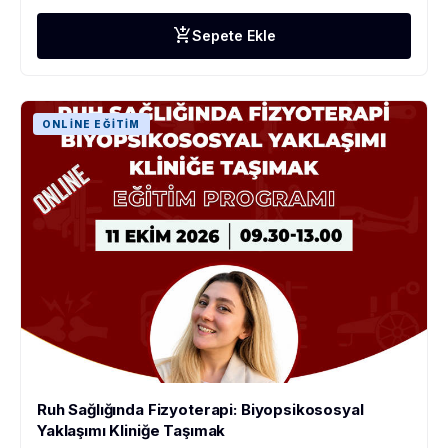
add_shopping_cart
Sepete Ekle
ONLINE EĞITIM
Ruh Sağlığında Fizyoterapi: Biyopsikososyal
Yaklaşımı Kliniğe Taşımak