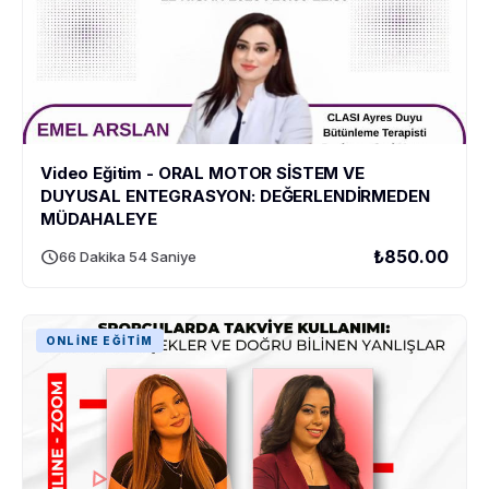
Video Eğitim - ORAL MOTOR SİSTEM VE
DUYUSAL ENTEGRASYON: DEĞERLENDİRMEDEN
MÜDAHALEYE
schedule
₺850.00
66 Dakika 54 Saniye
ONLINE EĞITIM