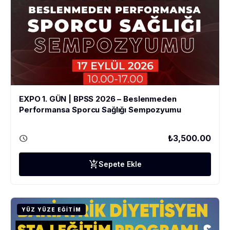
EXPO 1. GÜN | BPSS 2026 – Beslenmeden
Performansa Sporcu Sağlığı Sempozyumu
schedule
₺3,500.00
add_shopping_cart
Sepete Ekle
YÜZ YÜZE EĞITIM