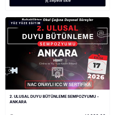
add_shopping_cart
Sepete Ekle
YÜZ YÜZE EĞITIM
2. ULUSAL DUYU BÜTÜNLEME SEMPOZYUMU -
ANKARA