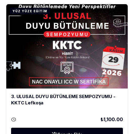
YÜZ YÜZE EĞITIM
3. ULUSAL DUYU BÜTÜNLEME SEMPOZYUMU -
KKTC Lefkoşa
schedule
₺1,100.00