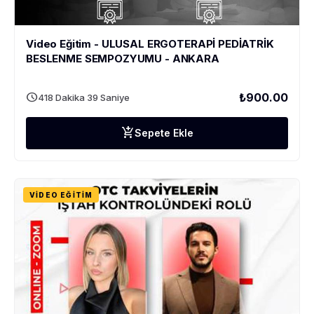
Video Eğitim - ULUSAL ERGOTERAPİ PEDİATRİK
BESLENME SEMPOZYUMU - ANKARA
schedule
₺900.00
418 Dakika 39 Saniye
add_shopping_cart
Sepete Ekle
VIDEO EĞITIM