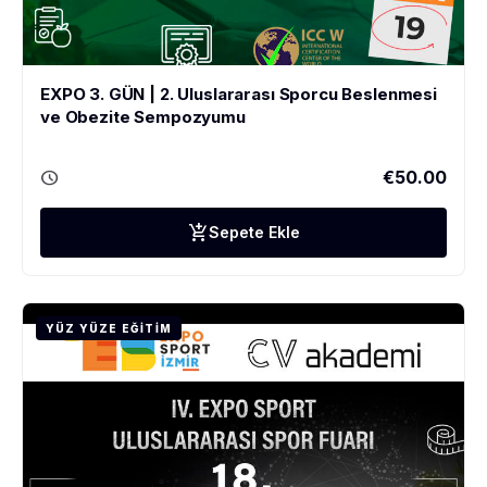
EXPO 3. GÜN | 2. Uluslararası Sporcu Beslenmesi
ve Obezite Sempozyumu
schedule
€50.00
add_shopping_cart
Sepete Ekle
YÜZ YÜZE EĞITIM