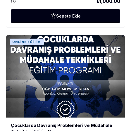
schedule
₺1,000.00
add_shopping_cart
Sepete Ekle
ONLINE EĞITIM
Çocuklarda Davranış Problemleri ve Müdahale