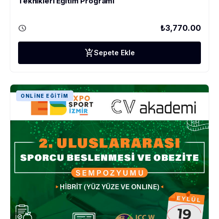
Teknikleri Eğitim Programı
schedule
₺3,770.00
add_shopping_cart
Sepete Ekle
ONLINE EĞITIM