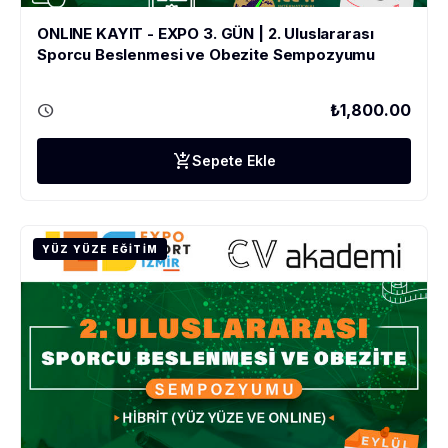
ONLINE KAYIT - EXPO 3. GÜN | 2. Uluslararası
Sporcu Beslenmesi ve Obezite Sempozyumu
schedule
₺1,800.00
add_shopping_cart
Sepete Ekle
YÜZ YÜZE EĞITIM