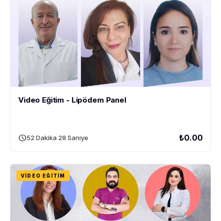
Video Eğitim - Lipödem Panel
schedule
₺0.00
52 Dakika 28 Saniye
VIDEO EĞITIM