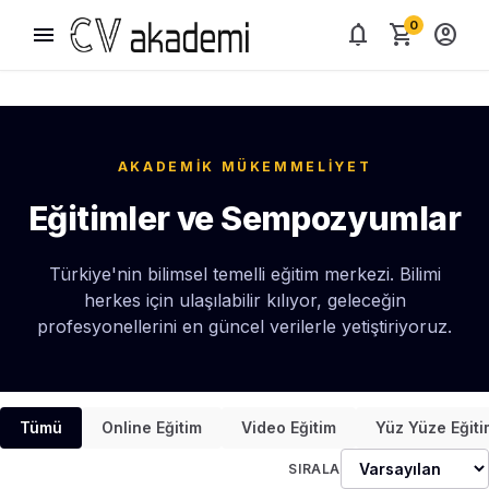
0
menu
notifications
shopping_cart
account_circle
AKADEMİK MÜKEMMELİYET
Eğitimler ve Sempozyumlar
Türkiye'nin bilimsel temelli eğitim merkezi. Bilimi
herkes için ulaşılabilir kılıyor, geleceğin
profesyonellerini en güncel verilerle yetiştiriyoruz.
Tümü
Online Eğitim
Video Eğitim
Yüz Yüze Eğiti
SIRALA