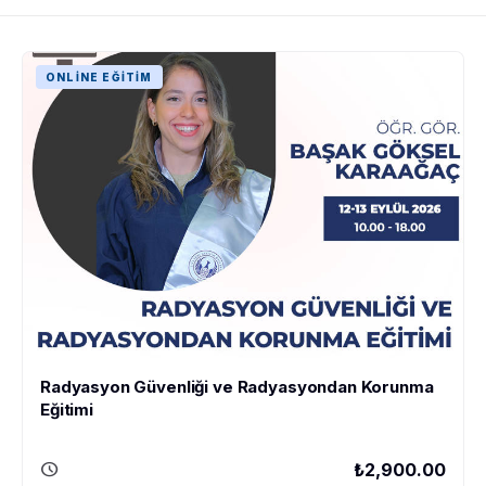
ONLINE EĞITIM
Radyasyon Güvenliği ve Radyasyondan Korunma
Eğitimi
schedule
₺2,900.00