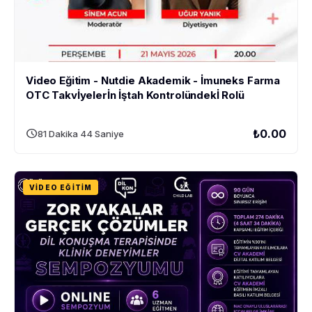
Video Eğitim - Nutdie Akademik - İmuneks Farma
OTC Takvİyelerİn İştah Kontrolündekİ Rolü
schedule
₺0.00
81 Dakika 44 Saniye
VIDEO EĞITIM