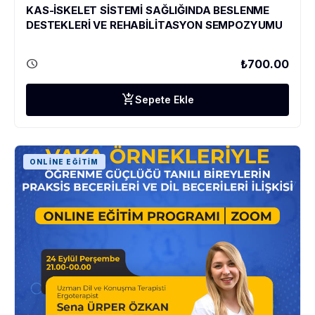
KAS-İSKELET SİSTEMİ SAĞLIĞINDA BESLENME
DESTEKLERİ VE REHABİLİTASYON SEMPOZYUMU
schedule
₺700.00
add_shopping_cart
Sepete Ekle
ONLINE EĞITIM