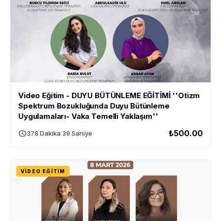
Video Eğitim - DUYU BÜTÜNLEME EĞİTİMİ ''Otizm
Spektrum Bozukluğunda Duyu Bütünleme
Uygulamaları- Vaka Temelli Yaklaşım''
schedule
₺500.00
378 Dakika 39 Saniye
VIDEO EĞITIM