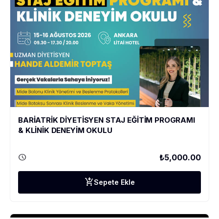
BARİATRİK DİYETİSYEN STAJ EĞİTİM PROGRAMI
& KLİNİK DENEYİM OKULU
schedule
₺5,000.00
add_shopping_cart
Sepete Ekle