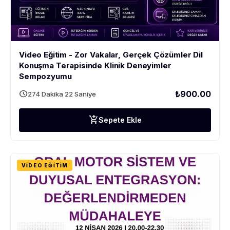
Video Eğitim - Zor Vakalar, Gerçek Çözümler Dil
Konuşma Terapisinde Klinik Deneyimler
Sempozyumu
schedule
₺900.00
274 Dakika 22 Saniye
add_shopping_cart
Sepete Ekle
VIDEO EĞITIM