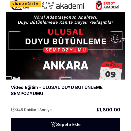
VIDEO EĞITIM
Video Eğitim - ULUSAL DUYU BÜTÜNLEME
SEMPOZYUMU
schedule
₺1,800.00
345 Dakika 1 Saniye
add_shopping_cart
Sepete Ekle