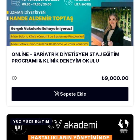
ONLİNE - BARİATRİK DİYETİSYEN STAJ EĞİTİM
PROGRAMI & KLİNİK DENEYİM OKULU
schedule
₺9,000.00
add_shopping_cart
Sepete Ekle
YÜZ YÜZE EĞITIM