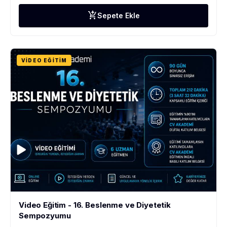
add_shopping_cart
Sepete Ekle
VIDEO EĞITIM
Video Eğitim - 16. Beslenme ve Diyetetik
Sempozyumu