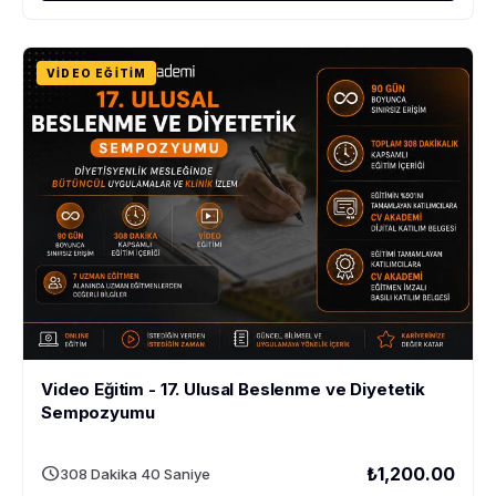
VIDEO EĞITIM
Video Eğitim - 17. Ulusal Beslenme ve Diyetetik
Sempozyumu
schedule
₺1,200.00
308 Dakika 40 Saniye