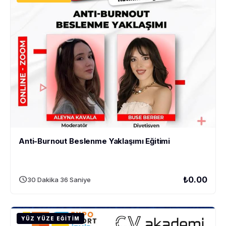
Anti-Burnout Beslenme Yaklaşımı Eğitimi
schedule
₺0.00
30 Dakika 36 Saniye
YÜZ YÜZE EĞITIM