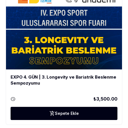
EXPO 4. GÜN | 3. Longevity ve Bariatrik Beslenme
Sempozyumu
schedule
₺3,500.00
add_shopping_cart
Sepete Ekle