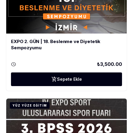
EXPO 2. GÜN | 18. Beslenme ve Diyetetik
Sempozyumu
schedule
₺3,500.00
add_shopping_cart
Sepete Ekle
YÜZ YÜZE EĞITIM