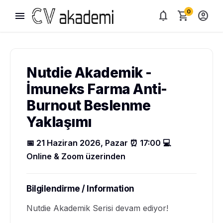
0
menu
notifications
shopping_cart
account_circle
Nutdie Akademik -
İmuneks Farma Anti-
Burnout Beslenme
Yaklaşımı
📅 21 Haziran 2026, Pazar ⏰ 17:00 💻
Online & Zoom üzerinden
Bilgilendirme / Information
Nutdie Akademik Serisi devam ediyor!