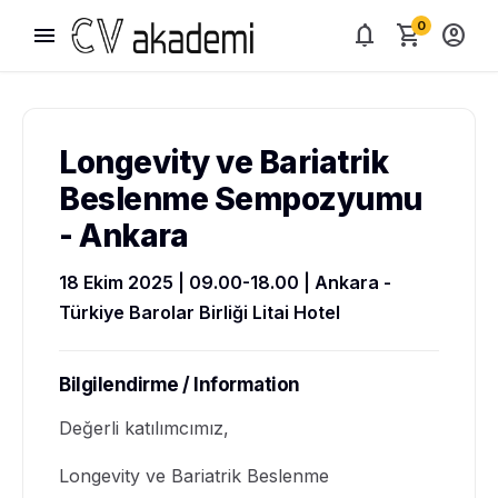
0
menu
notifications
shopping_cart
account_circle
Longevity ve Bariatrik
Beslenme Sempozyumu
- Ankara
18 Ekim 2025 | 09.00-18.00 | Ankara -
Türkiye Barolar Birliği Litai Hotel
Bilgilendirme / Information
Değerli katılımcımız,
Longevity ve Bariatrik Beslenme